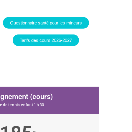
Questionnaire santé pour les mineurs
Tarifs des cours 2026-2027
ignement (cours)
e de tennis enfant 1 h 30