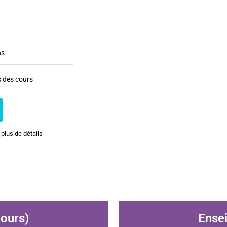
ns
s des cours
 plus de détails
ours)
Ense