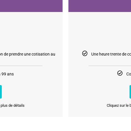
on de prendre une cotisation au
Une heure trente de c
à 99 ans
Co
 plus de détails
Cliquez sur le 