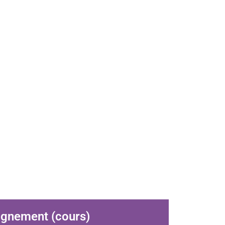
ignement (cours)