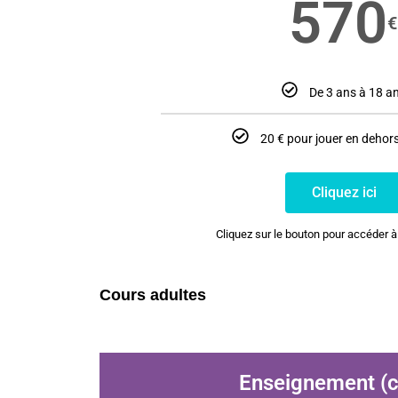
570
€
De 3 ans à 18 a
20 € pour jouer en dehor
Cliquez ici
Cliquez sur le bouton pour accéder à
Cours adultes
Enseignement (c