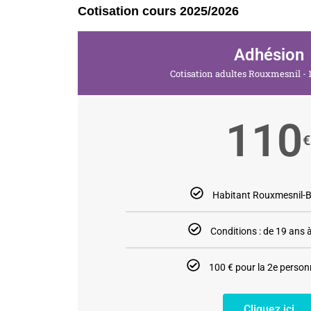
Cotisation cours 2025/2026
Adhésion
Cotisation adultes Rouxmesnil - 
110
€
Habitant Rouxmesnil-Bo
Conditions : de 19 ans 
100 € pour la 2e person
Cliquez ici